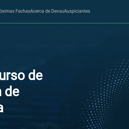
óximas Fechas
Acerca de Devsu
Auspiciantes
urso de
 de
a